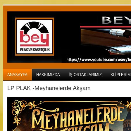
ANASAYFA
HAKKIMIZDA
İŞ ORTAKLARIMIZ
KLIPLERIM
LP PLAK -Meyhanelerde Akşam