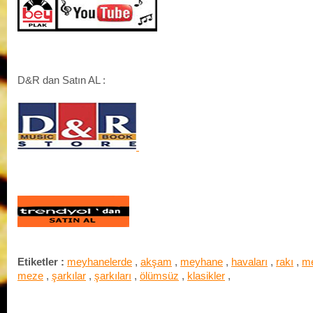
D&R dan Satın AL :
Etiketler :
meyhanelerde
,
akşam
,
meyhane
,
havaları
,
rakı
,
m
meze
,
şarkılar
,
şarkıları
,
ölümsüz
,
klasikler
,